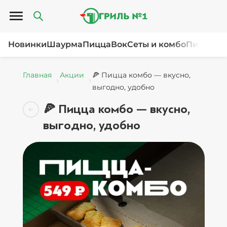
Открыть меню
Новинки
Шаурма
Пицца
Вок
Сеты и комбо
Пироги и
Главная
Акции
🍕 Пицца комбо — вкусно,
выгодно, удобно
🍕 Пицца комбо — вкусно,
выгодно, удобно