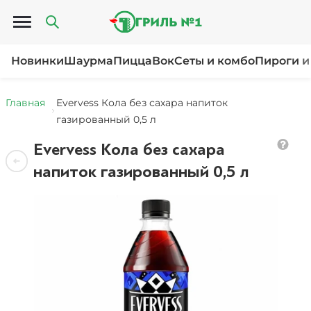
Открыть меню
Новинки
Шаурма
Пицца
Вок
Сеты и комбо
Пироги и
Главная
Evervess Кола без сахара напиток
газированный 0,5 л
Evervess Кола без сахара
напиток газированный 0,5 л