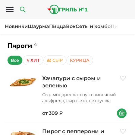
Открыть меню
Новинки
Шаурма
Пицца
Вок
Сеты и комбо
Пироги и
Пироги
4
Все
⭐ ХИТ
🧀 СЫР
КУРИЦА
Хачапури с сыром и
Добави
зеленью
Сыр моцарелла, соус сливочный
альфредо, сыр фета, петрушка
В корзин
от
309
₽
Пирог с пепперони и
Добави