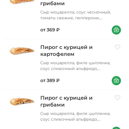
грибами
Сыр моцарелла, соус чесночный,
томаты свежие, пепперони,
шампиньоны жареные
В корзин
от
369
₽
Пирог с курицей и
Добави
картофелем
Сыр моцарелла, филе цыпленка,
соус сливочный альфредо,
картофель фри
В корзин
от
389
₽
Пирог с курицей и
Добави
грибами
Сыр моцарелла, филе цыпленка,
соус сливочный альфредо,
шампиньоны жареные