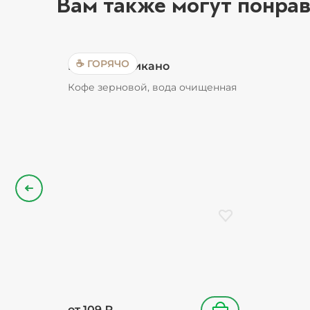
Вам также могут понрав
☕ ГОРЯЧО
Кофе Американо
Кофе зерновой, вода очищенная
Назад
Добавить в избранн
от
109
₽