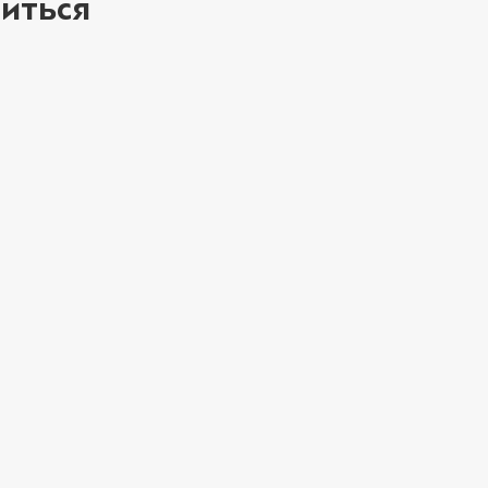
иться
ое