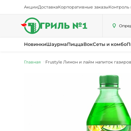
Акции
Доставка
Корпоративные заказы
Контроль 
Опред
Новинки
Шаурма
Пицца
Вок
Сеты и комбо
П
Главная
Frustyle Лимон и лайм напиток газиров