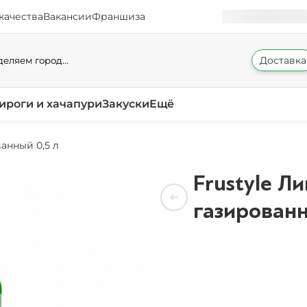
качества
Вакансии
Франшиза
Доставка
еляем город...
ироги и хачапури
Закуски
Ещё
анный 0,5 л
Frustyle Л
газированн