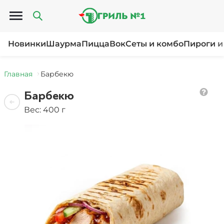
Открыть меню
Новинки
Шаурма
Пицца
Вок
Сеты и комбо
Пироги и
Главная
Барбекю
Барбекю
Вес: 400 г