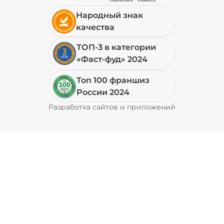
Народный знак
19 ₽
качества
ТОП-3 в категории
+ Перец халапеньо (15 г)
/
15
г
«Фаст-фуд» 2024
Топ 100 франшиз
29 ₽
России 2024
Разработка сайтов и приложений
Pyrobyte
+ Соус барбекю (20 г)
/
20
г
29 ₽
+ Соус гриль (20 г)
/
20
г
49 ₽