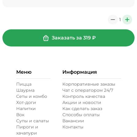
Мало соуса, 0 ₽
39 ₽
1
0
+
+ Картофель фри (20 г)
/
20
г
Заказать за
319
₽
29 ₽
Меню
Информация
+ Кетчуп (10 г)
/
10
г
Пицца
Корпоративные заказы
Шаурма
Чат с оператором 24/7
19 ₽
Сеты и комбо
Контроль качества
Хот-доги
Акции и новости
Напитки
Как сделать заказ
+ Лук карамелизированный (10
Вок
Способы оплаты
г)
/
10
г
Супы и салаты
Вакансии
Пироги и
Контакты
29 ₽
хачапури