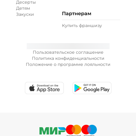
Десерты
Детям
Партнерам
Закуски
+ Лук красный (10 г)
/
10
г
Купить франшизу
19 ₽
Пользовательское соглашение
+ Морковь по-корейски (10 г)
/
10
г
Политика конфиденциальности
Положение о программе лояльности
19 ₽
+ Огурцы маринованные (10 г)
/
10
г
19 ₽
+ Огурцы свежие (10 г)
/
10
г