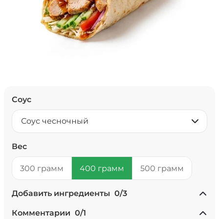
Соус
Соус чесночный
Вес
300 грамм
400 грамм
500 грамм
Добавить ингредиенты
0
/
3
+ Ананасы консервированные
Комментарии
0
/
1
(20 г)
/
20
г