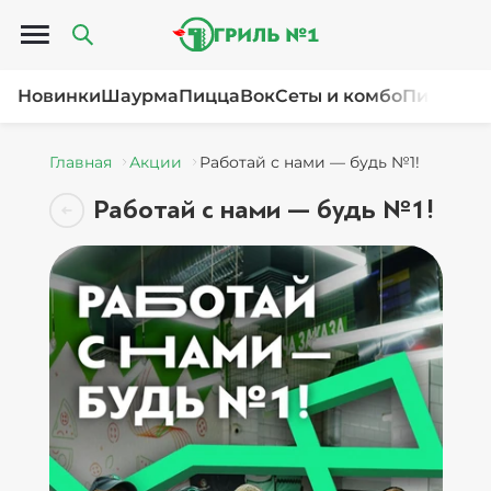
Открыть меню
Новинки
Шаурма
Пицца
Вок
Сеты и комбо
Пироги и
Главная
Акции
Работай с нами — будь №1!
Работай с нами — будь №1!