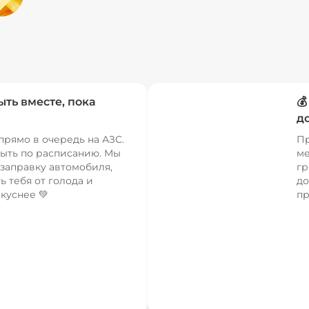
ыть вместе, пока

д
прямо в очередь на АЗС.
Пр
ыть по расписанию. Мы
ме
заправку автомобиля,
гр
ь тебя от голода и
до
куснее 💚
пр