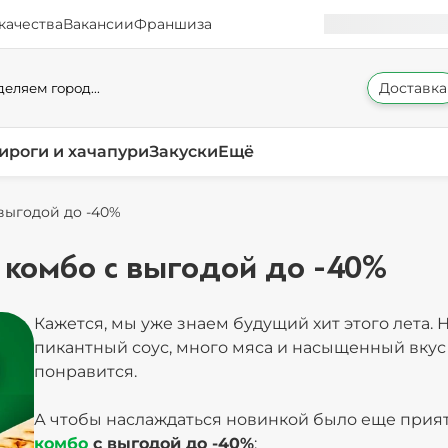
качества
Вакансии
Франшиза
Доставка
еляем город...
ироги и хачапури
Закуски
Ещё
выгодой до -40%
 комбо с выгодой до -40%
Кажется, мы уже знаем будущий хит этого лета. 
пикантный соус, много мяса и насыщенный вкус 
понравится.
А чтобы наслаждаться новинкой было еще прия
комбо
с выгодой до -40%
: