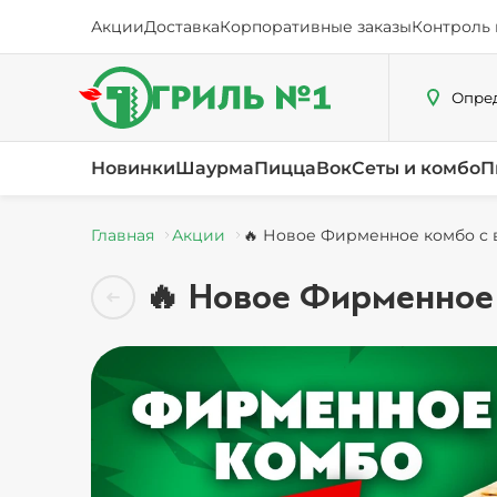
Акции
Доставка
Корпоративные заказы
Контроль 
Опред
Новинки
Шаурма
Пицца
Вок
Сеты и комбо
П
Главная
Акции
🔥 Новое Фирменное комбо с 
🔥 Новое Фирменное