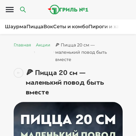
Открыть меню
Шаурма
Пицца
Вок
Сеты и комбо
Пироги и хачапур
Главная
Акции
🍕 Пицца 20 см —
маленький повод быть
вместе
🍕 Пицца 20 см —
маленький повод быть
вместе