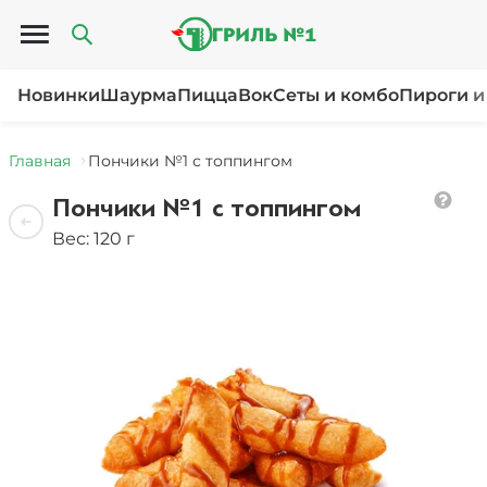
Открыть меню
Новинки
Шаурма
Пицца
Вок
Сеты и комбо
Пироги и
Главная
Пончики №1 с топпингом
Пончики №1 с топпингом
Вес: 120 г