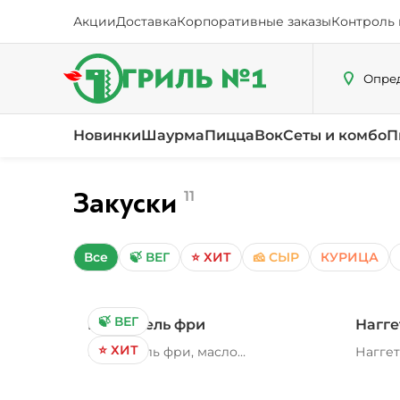
Акции
Доставка
Корпоративные заказы
Контроль 
Опред
Новинки
Шаурма
Пицца
Вок
Сеты и комбо
П
Закуски
11
Все
🍃 ВЕГ
⭐ ХИТ
🧀 СЫР
КУРИЦА
🍃 ВЕГ
Картофель фри
Нагге
⭐ ХИТ
Картофель фри, масло
Наггет
растительное, соль
расти