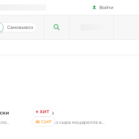
Войти
Самовывоз
⭐ ХИТ
ски
Чиз фри
🧀 СЫР
сло
Палочки из сыра моцарелла в
панировке, масло растительное