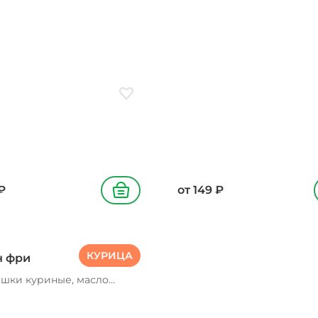
ое
Добавить в избранное
₽
от
149
₽
В корзину
КУРИЦА
н фри
шки куриные, масло
тельное