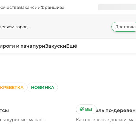
качества
Вакансии
Франшиза
Доставка
еляем город...
ироги и хачапури
Закуски
Ещё
КРЕВЕТКА
НОВИНКА
🍃 ВЕГ
тсы
Картофель по-деревен
сы куриные, масло
Картофельные дольки, ма
тельное
растительное, соль