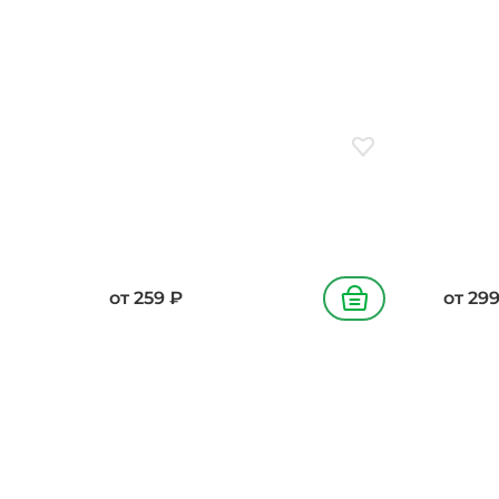
Добавить в избранн
от
259
₽
от
29
В корзину