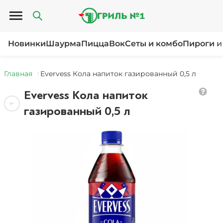
Открыть меню
Новинки
Шаурма
Пицца
Вок
Сеты и комбо
Пироги и
Главная
Evervess Кола напиток газированный 0,5 л
Evervess Кола напиток
газированный 0,5 л