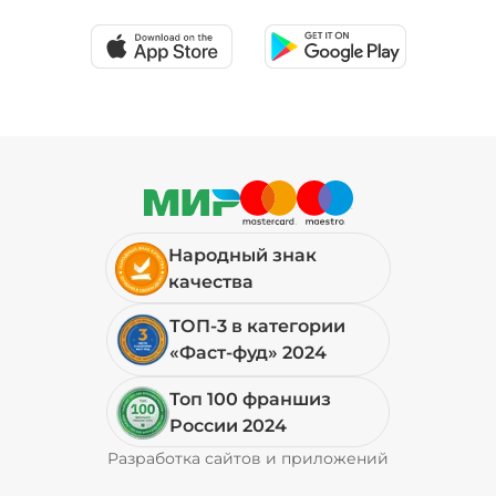
39 ₽
Перец халапеньо (15 г)
/
15
г
29 ₽
Народный знак
Соус гриль (20 г)
/
20
г
качества
ТОП-3 в категории
49 ₽
«Фаст-фуд» 2024
Топ 100 франшиз
Соус фирменный (20 г)
/
20
г
России 2024
Разработка сайтов и приложений
Pyrobyte
29 ₽