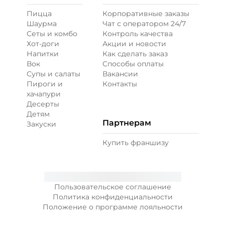
Пицца
Корпоративные заказы
Шаурма
Чат с оператором 24/7
Кетчуп (10 г)
/
10
г
Сеты и комбо
Контроль качества
Хот-доги
Акции и новости
Напитки
Как сделать заказ
29 ₽
Вок
Способы оплаты
Супы и салаты
Вакансии
Пироги и
Контакты
Лук карамелизированный (10 г)
/
10
г
хачапури
Десерты
Детям
39 ₽
Партнерам
Закуски
Купить франшизу
Огурцы маринованные (10 г)
/
10
г
29 ₽
Пользовательское соглашение
Политика конфиденциальности
Положение о программе лояльности
Перец болгарский запеченный
(20 г)
/
20
г