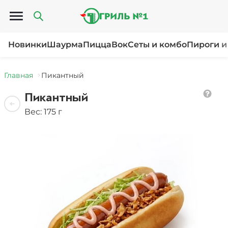
Открыть меню
Новинки
Шаурма
Пицца
Вок
Сеты и комбо
Пироги и
Главная
Пикантный
Пикантный
Вес: 175 г