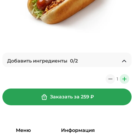
Добавить ингредиенты
0
/
2
+ Лук красный (10 г)
/
10
г
1
0
+
19 ₽
Заказать за
259
₽
Горчица зернистая (10 г)
/
10
г
19 ₽
Меню
Информация