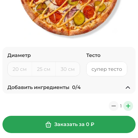
Диаметр
Тесто
20 см
25 см
30 см
супер тесто
Добавить ингредиенты
0
/
4
Ананасы консервированные
(20 г)
/
20
г
1
0
+
39 ₽
Заказать за
0
₽