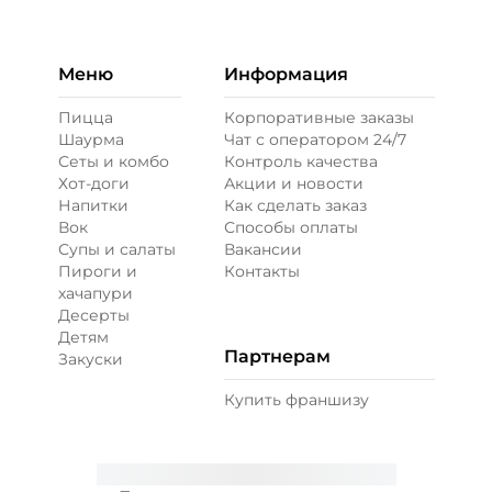
Бекон (20 г)
/
30
г
49 ₽
Меню
Информация
Пицца
Корпоративные заказы
Шаурма
Чат с оператором 24/7
Ветчина (20 г)
/
20
г
Сеты и комбо
Контроль качества
Хот-доги
Акции и новости
Напитки
Как сделать заказ
39 ₽
Вок
Способы оплаты
Супы и салаты
Вакансии
Пироги и
Контакты
Креветки королевские (20 г)
/
20
г
хачапури
Десерты
Детям
99 ₽
Партнерам
Закуски
Купить франшизу
Лук карамелизированный (10 г)
/
10
г
29 ₽