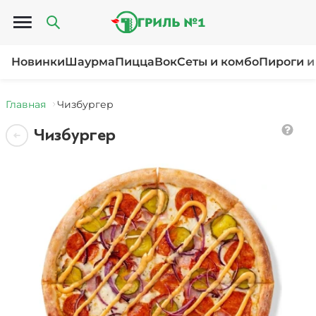
Открыть меню
Новинки
Шаурма
Пицца
Вок
Сеты и комбо
Пироги и
Главная
Чизбургер
Чизбургер