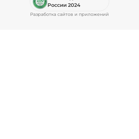
Пепперони (20 г)
/
20
г
России 2024
Разработка сайтов и приложений
Pyrobyte
49 ₽
Перец болгарский запеченный
(20 г)
/
20
г
39 ₽
Перец халапеньо (15 г)
/
15
г
29 ₽
Соус барбекю (20 г)
/
20
г
29 ₽