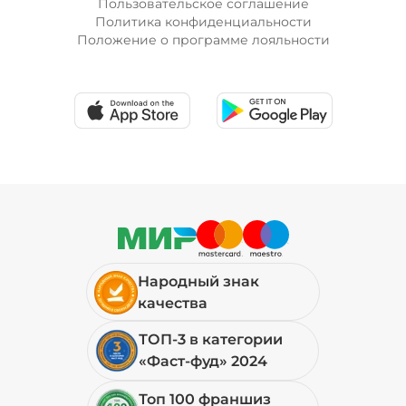
Пользовательское соглашение
Политика конфиденциальности
Положение о программе лояльности
Лук красный (20 г)
/
20
г
19 ₽
Мортаделла (20 г)
/
20
г
99 ₽
Народный знак
Огурцы маринованные (10 г)
/
10
г
качества
ТОП-3 в категории
19 ₽
«Фаст-фуд» 2024
Топ 100 франшиз