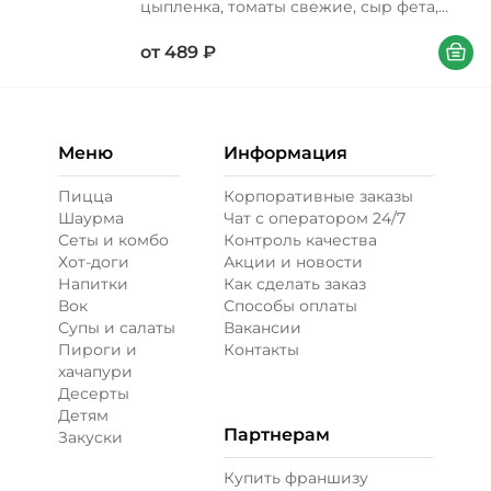
цыпленка, томаты свежие, сыр фета,
соус чеддер, орегано Вес 310/390/630 г
В корзи
от
489
₽
Меню
Информация
Пицца
Корпоративные заказы
Шаурма
Чат с оператором 24/7
Сеты и комбо
Контроль качества
Хот-доги
Акции и новости
Напитки
Как сделать заказ
Вок
Способы оплаты
Супы и салаты
Вакансии
Пироги и
Контакты
хачапури
Десерты
Детям
Партнерам
Закуски
Купить франшизу