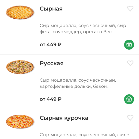
Сырная
Доба
Сыр моцарелла, соус чесночный, сыр
фета, соус чеддер, орегано Вес
290/340/560 г
В корзи
от
449
₽
Русская
Доба
Сыр моцарелла, соус чесночный,
картофельные дольки, бекон,
шампиньоны свежие, соус сливочный
В корзи
альфредо, лук красный, лук зеленый Вес
от
449
₽
320/450/630 г
Сырная курочка
Доба
Сыр моцарелла, соус чесночный, филе