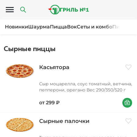
Открыть меню
Новинки
Шаурма
Пицца
Вок
Сеты и комбо
Пироги и
Сырные пиццы
Касьятора
Доба
Сыр моцарелла, соус томатный, ветчина,
пепперони, орегано Вес 290/350/520 г
В корзи
от
299
₽
Сырные палочки
Доба