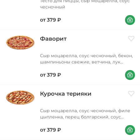
Тесто для пиццы, сыр моцарелла, соус
чесночный
В корзи
от
379
₽
Фаворит
Доба
Сыр моцарелла, соус чесночный, бекон,
шампиньоны свежие, ветчина, лук
красный, орегано Вес 310/410/590 г
В корзи
от
379
₽
Курочка терияки
Доба
Сыр моцарелла, соус чесночный, филе
цыпленка, перец болгарский, соус
терияки, кунжут Вес 310/380/580 г
В корзи
от
379
₽