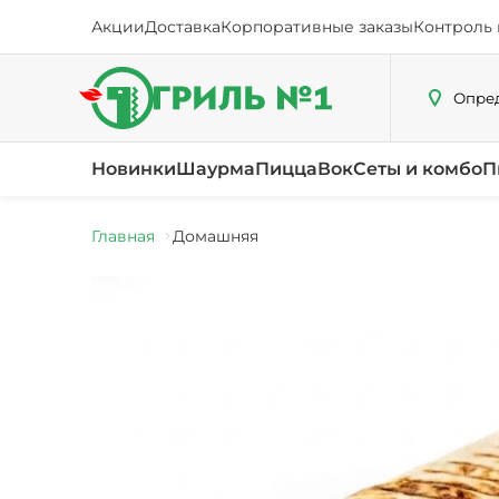
Акции
Доставка
Корпоративные заказы
Контроль 
Опред
Новинки
Шаурма
Пицца
Вок
Сеты и комбо
П
Главная
Домашняя