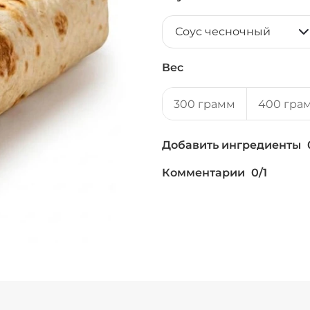
Соус чесночный
Вес
300 грамм
400 гра
Добавить ингредиенты
Комментарии
0
/
1
Мало соуса, 0 ₽
+ Картофель фри 
+ Кетчуп (10 г)
/
1