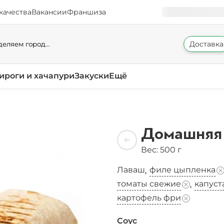
качества
Вакансии
Франшиза
Доставка
еляем город...
ироги и хачапури
Закуски
Ещё
Домашняя
Вес: 500 г
Лаваш
филе цыпленка
,
томаты свежие
капуст
,
картофель фри
Соус