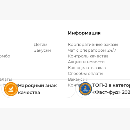
+ Соус чеддер (20
Информация
+ Соус чесночный
Детям
Корпоративные заказы
Закуски
Чат с оператором 24/7
+ Сыр моцарелла 
комбо
Контроль качества
Акции и новости
Как сделать заказ
+ Томаты свежие 
Способы оплаты
алаты
Вакансии
и хачапури
Контакты
ТОП-3 в катег
Народный знак
+ Филе цыпленка 
«Фаст-фуд» 20
качества
Горчица зерниста