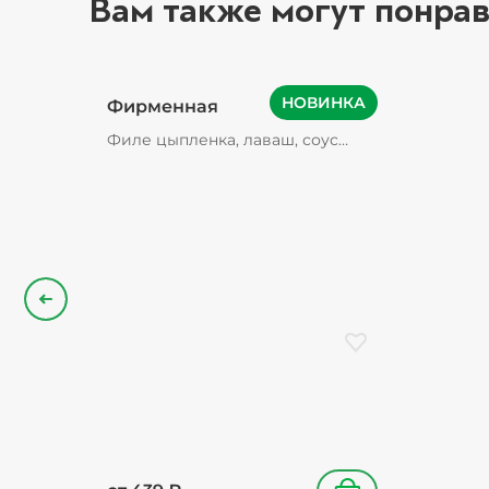
Вам также могут понрав
НОВИНКА
Фирменная
Филе цыпленка, лаваш, соус
фирменный, томаты свежие,
картофель фри, огурцы
маринованные (содержат зерна
горчицы), лук красный
Назад
Добавить в избранн