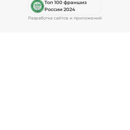
Топ 100 франшиз
России 2024
Свинина (20 г)
/
20
г
Разработка сайтов и приложений
Pyrobyte
49 ₽
Соус кимчи (20 г)
/
20
г
29 ₽
Соус кисло-сладкий (20 г)
/
20
г
29 ₽
Соус сливочный альфредо
(20 г)
/
20.022
г