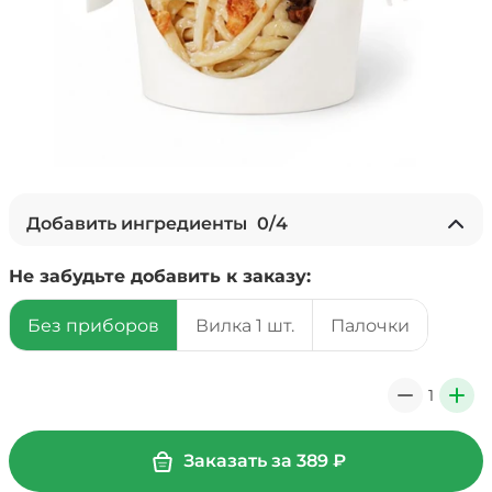
Добавить ингредиенты
0
/
4
+ Ананасы консервированные
Не забудьте добавить к заказу:
(20 г)
/
18
г
Без приборов
Вилка 1 шт.
Палочки
39 ₽
1
0
+
+ Соус барбекю (20 г)
/
20
г
Заказать за
389
₽
29 ₽