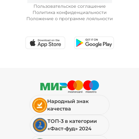
Пользовательское соглашение
Политика конфиденциальности
19 ₽
Положение о программе лояльности
Лук карамелизированный (10 г)
/
10
г
29 ₽
Перец халапеньо (15 г)
/
15
г
29 ₽
Народный знак
качества
Петрушка (10 г)
/
10
г
ТОП-3 в категории
«Фаст-фуд» 2024
19 ₽