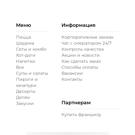
+ Сыр моцарелла (20 г)
/
20
г
Меню
Информация
49 ₽
Пицца
Корпоративные заказы
Шаурма
Чат с оператором 24/7
Сеты и комбо
Контроль качества
Бекон (20 г)
/
20
г
Хот-доги
Акции и новости
Напитки
Как сделать заказ
Вок
Способы оплаты
49 ₽
Супы и салаты
Вакансии
Пироги и
Контакты
хачапури
Десерты
Креветки королевские (20 г)
/
20
г
Детям
Партнерам
Закуски
99 ₽
Купить франшизу
Лук зеленый (10 г)
/
10
г