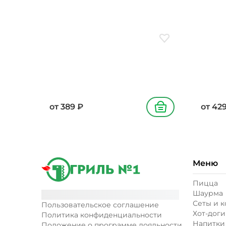
соус соевый, соус кисло-
масло 
сладкий, масло подсолнечное,
зелены
соус кимчи, лук зеленый,
петрушка, кунжут
Добавить в избранн
от
389
₽
от
42
В корзину
Меню
Пицца
Шаурма
Сеты и 
Пользовательское соглашение
Хот-доги
Политика конфиденциальности
Напитки
Положение о программе лояльности