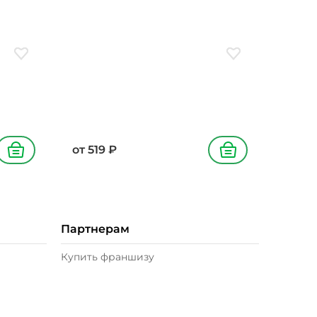
лук
соус соевый, соус кимчи, лук
красный, лук зеленый, кунжут
Добавить в избранное
Добавить в избран
от
519
₽
В корзину
В корзину
Партнерам
Купить франшизу