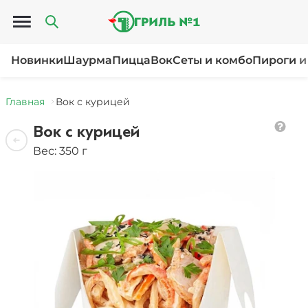
Открыть меню
Новинки
Шаурма
Пицца
Вок
Сеты и комбо
Пироги и
Главная
Вок с курицей
Вок с курицей
Вес: 350 г