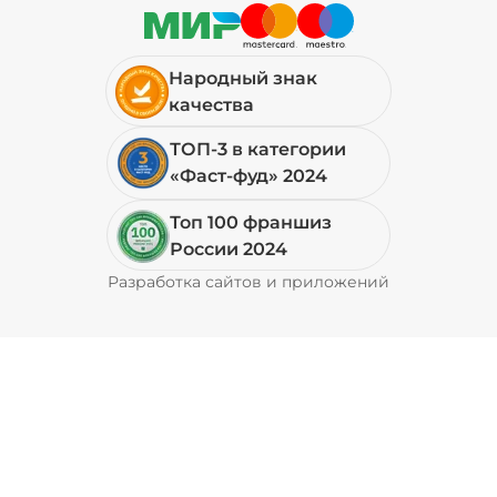
29 ₽
Народный знак
качества
Петрушка (10 г)
/
10
г
ТОП-3 в категории
«Фаст-фуд» 2024
19 ₽
Топ 100 франшиз
России 2024
Свинина (20 г)
/
20
г
Разработка сайтов и приложений
Pyrobyte
49 ₽
Соус кимчи (20 г)
/
20
г
29 ₽