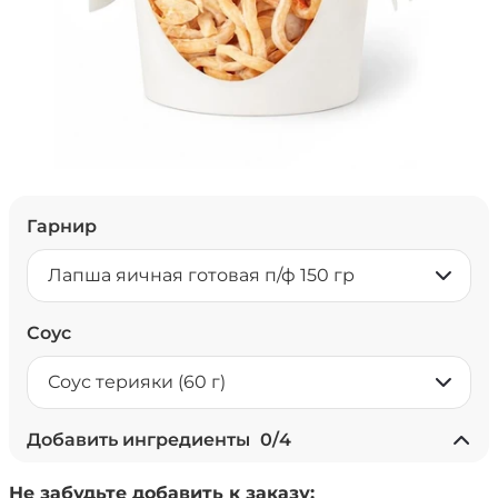
Гарнир
Лапша яичная готовая п/ф 150 гр
Соус
Соус терияки (60 г)
Добавить ингредиенты
0
/
4
+ Ананасы консервированные
Не забудьте добавить к заказу:
(20 г)
/
18
г