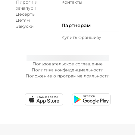
Пироги и
Контакты
хачапури
Десерты
Креветки королевские (20 г)
/
20
г
Детям
Партнерам
Закуски
99 ₽
Купить франшизу
Лук зеленый (10 г)
/
10
г
Пользовательское соглашение
Политика конфиденциальности
19 ₽
Положение о программе лояльности
Лук карамелизированный (10 г)
/
10
г
29 ₽
Перец халапеньо (15 г)
/
15
г