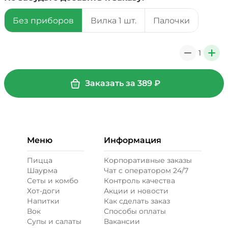
Без приборов
Вилка 1 шт.
Палочки
39 ₽
1
0
+
+ Соус барбекю (20 г)
/
20
г
Заказать за
389
₽
29 ₽
+ Сыр моцарелла (20 г)
/
20
г
Меню
Информация
49 ₽
Пицца
Корпоративные заказы
Шаурма
Чат с оператором 24/7
Сеты и комбо
Контроль качества
Бекон (20 г)
/
20
г
Хот-доги
Акции и новости
Напитки
Как сделать заказ
Вок
Способы оплаты
49 ₽
Супы и салаты
Вакансии