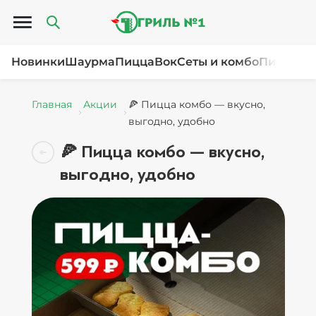
Открыть меню
Новинки
Шаурма
Пицца
Вок
Сеты и комбо
Пироги и
Главная
Акции
🍕 Пицца комбо — вкусно,
выгодно, удобно
🍕 Пицца комбо — вкусно,
выгодно, удобно