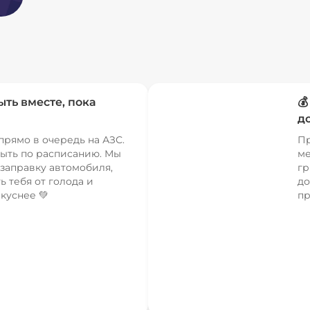
ыть вместе, пока

д
прямо в очередь на АЗС.
Пр
ыть по расписанию. Мы
ме
заправку автомобиля,
гр
ь тебя от голода и
до
куснее 💚
пр