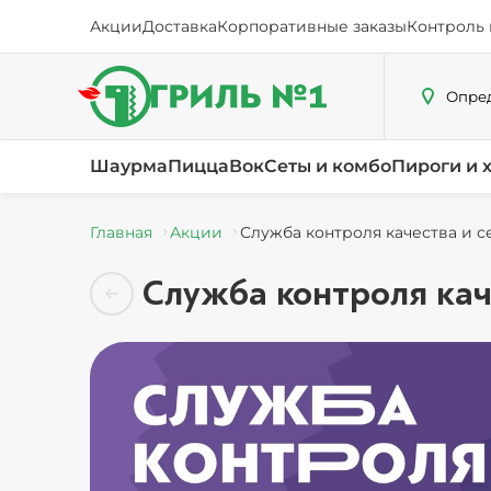
Акции
Доставка
Корпоративные заказы
Контроль 
Опред
Шаурма
Пицца
Вок
Сеты и комбо
Пироги и 
Главная
Акции
Служба контроля качества и с
Служба контроля кач