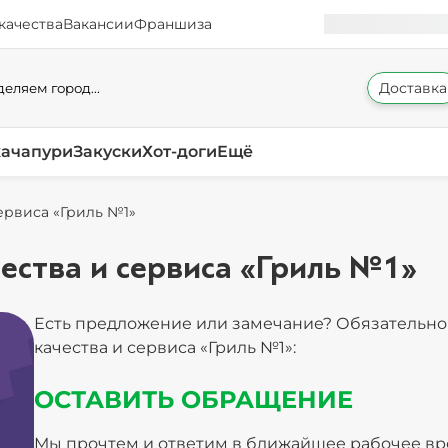
качества
Вакансии
Франшиза
Доставка
еляем город...
хачапури
Закуски
Хот-доги
Ещё
ервиса «Гриль №1»
ества и сервиса «Гриль №1»
Есть предложение или замечание? Обязательно 
качества и сервиса «Гриль №1»:
ОСТАВИТЬ ОБРАЩЕНИЕ
Мы прочтем и ответим в ближайшее рабочее в