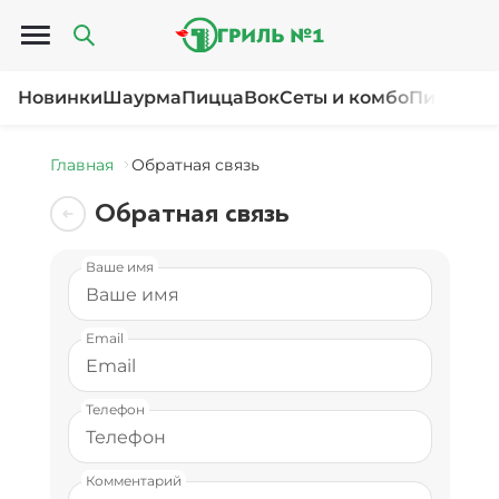
Открыть меню
Новинки
Шаурма
Пицца
Вок
Сеты и комбо
Пироги и
Главная
Обратная связь
Обратная связь
Ваше имя
Email
Телефон
Комментарий