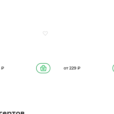
 сухой яичный меланж,
сахар, мука пшеничная
шеничная хебопекарная в/
хебопекарная в/с, сухой я
гарин, крем на
меланж, крем на растител
ельных маслах, сироп
маслах, шоколад темный,
ный, соль, разрыхлитель,
маргарин, какао-порошок,
ин
глюкозный, разрыхлитель,
ванилин
ое
Добавить в избранное
₽
от
229
₽
В корзину
сертов