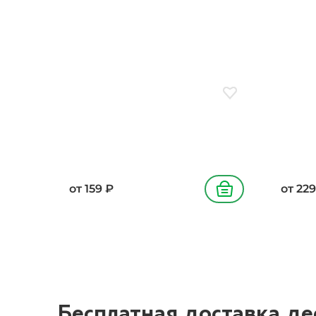
сахар,
мука п
с, мар
растит
глюкоз
ванил
Добавить в избранн
от
159
₽
от
229
В корзину
Бесплатная доставка де