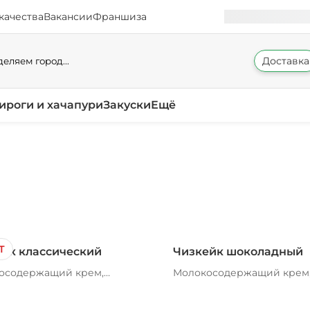
качества
Вакансии
Франшиза
Доставка
еляем город...
ироги и хачапури
Закуски
Ещё
Т
йк классический
Чизкейк шоколадный
осодержащий крем,
Молокосодержащий крем
г обезжиренный,
творог обезжиренный,
итель молочного жира,
заменитель молочного жи