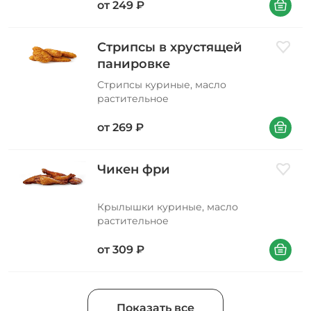
В корзин
от
249
₽
Стрипсы в хрустящей
Добави
панировке
Стрипсы куриные, масло
растительное
В корзин
от
269
₽
Чикен фри
Добави
Крылышки куриные, масло
растительное
В корзин
от
309
₽
Показать все