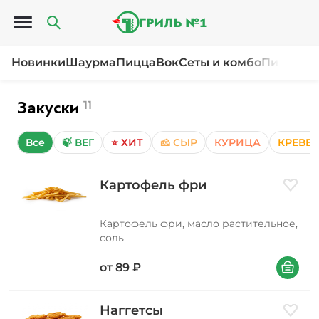
Открыть меню
Новинки
Шаурма
Пицца
Вок
Сеты и комбо
Пироги и
Закуски
11
Все
🍃 ВЕГ
⭐ ХИТ
🧀 СЫР
КУРИЦА
КРЕВЕ
Картофель фри
Добави
Картофель фри, масло растительное,
соль
В корзин
от
89
₽
Наггетсы
Добави