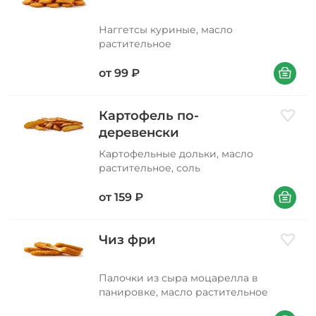
Наггетсы куриные, масло
растительное
В корзин
от
99
₽
Картофель по-
Добави
деревенски
Картофельные дольки, масло
растительное, соль
В корзин
от
159
₽
Чиз фри
Добави
Палочки из сыра моцарелла в
панировке, масло растительное