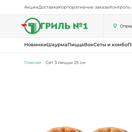
Акции
Доставка
Корпоративные заказы
Контроль 
Опред
Новинки
Шаурма
Пицца
Вок
Сеты и комбо
П
Главная
Сет 3 пиццы 25 см