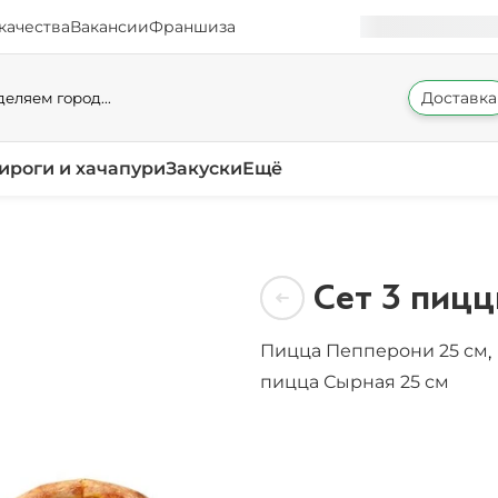
качества
Вакансии
Франшиза
Доставка
еляем город...
ироги и хачапури
Закуски
Ещё
Сет 3 пицц
Пицца Пепперони 25 см
,
пицца Сырная 25 см