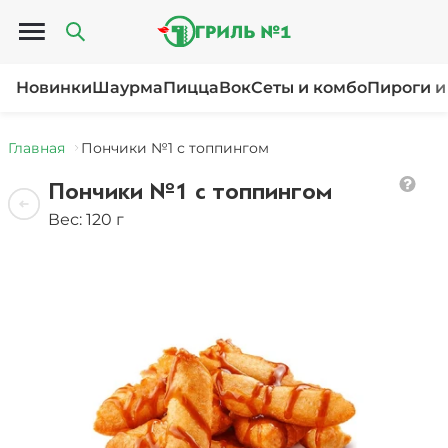
Открыть меню
Новинки
Шаурма
Пицца
Вок
Сеты и комбо
Пироги и
Главная
Пончики №1 с топпингом
Пончики №1 с топпингом
Вес: 120 г