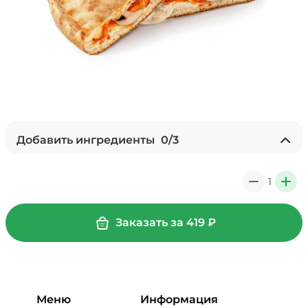
Добавить ингредиенты
0
/
3
Ананасы консервированные
(20 г)
/
18
г
1
0
+
59 ₽
Заказать за
419
₽
Перец болгарский запеченный
(20 г)
/
18
г
39 ₽
Меню
Информация