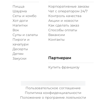
Пицца
Корпоративные заказы
Шаурма
Чат с оператором 24/7
Перец халапеньо (15 г)
/
15
г
Сеты и комбо
Контроль качества
Хот-доги
Акции и новости
Напитки
Как сделать заказ
29 ₽
Вок
Способы оплаты
Супы и салаты
Вакансии
Пироги и
Контакты
Соус гриль (20 г)
/
20
г
хачапури
Десерты
Детям
59 ₽
Партнерам
Закуски
Купить франшизу
Соус кисло-сладкий (20 г)
/
20
г
29 ₽
Пользовательское соглашение
Политика конфиденциальности
Положение о программе лояльности
Соус сливочный альфредо
(20 г)
/
20.022
г