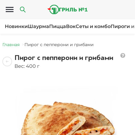
Открыть меню
Новинки
Шаурма
Пицца
Вок
Сеты и комбо
Пироги и
Главная
Пирог с пепперони и грибами
Пирог с пепперони и грибами
Вес: 400 г