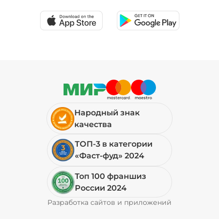
19 ₽
Соус шрирача (20 г)
/
20
г
39 ₽
Народный знак
Сыр моцарелла (20 г)
/
20
г
качества
ТОП-3 в категории
79 ₽
«Фаст-фуд» 2024
Топ 100 франшиз
Сыр фета (20 г)
/
19.999
г
России 2024
Разработка сайтов и приложений
Pyrobyte
69 ₽