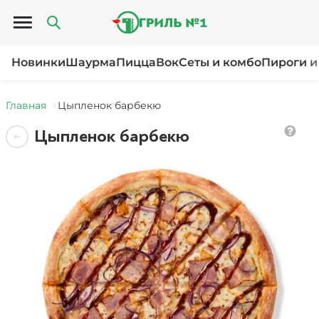
Открыть меню
Новинки
Шаурма
Пицца
Вок
Сеты и комбо
Пироги и
Главная
Цыпленок барбекю
Цыпленок барбекю