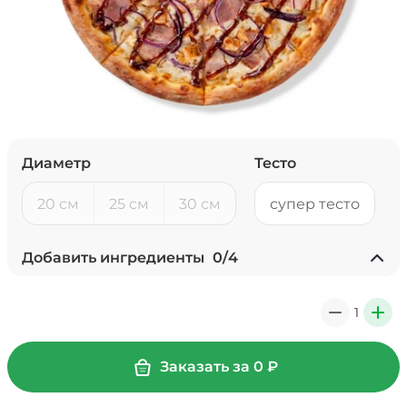
Диаметр
Тесто
20 см
25 см
30 см
супер тесто
Добавить ингредиенты
0
/
4
Ананасы консервированные
(20 г)
/
20
г
1
0
+
39 ₽
Заказать за
0
₽