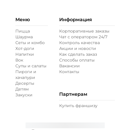
Бекон (20 г)
/
30
г
59 ₽
Меню
Информация
Пицца
Корпоративные заказы
Шаурма
Чат с оператором 24/7
Ветчина (20 г)
/
20
г
Сеты и комбо
Контроль качества
Хот-доги
Акции и новости
Напитки
Как сделать заказ
39 ₽
Вок
Способы оплаты
Супы и салаты
Вакансии
Пироги и
Контакты
Креветки королевские (20 г)
/
20
г
хачапури
Десерты
Детям
99 ₽
Партнерам
Закуски
Купить франшизу
Лук карамелизированный (10 г)
/
10
г
29 ₽