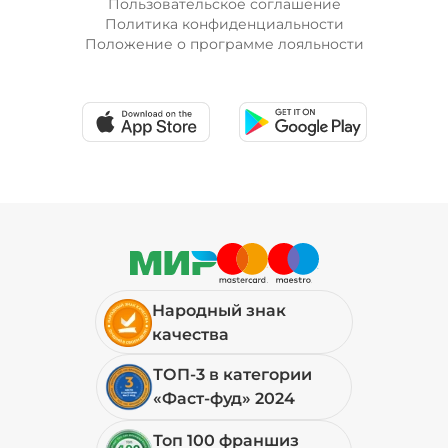
Пользовательское соглашение
Политика конфиденциальности
Положение о программе лояльности
Лук красный (20 г)
/
20
г
19 ₽
Мортаделла (20 г)
/
20
г
99 ₽
Народный знак
Огурцы маринованные (10 г)
/
10
г
качества
ТОП-3 в категории
19 ₽
«Фаст-фуд» 2024
Топ 100 франшиз