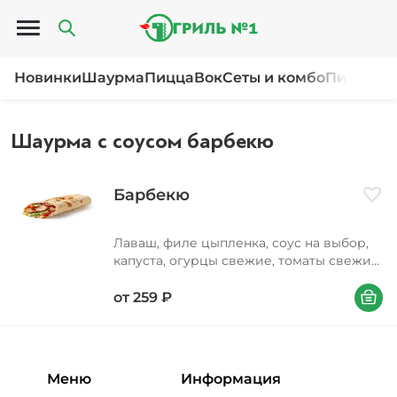
Открыть меню
Новинки
Шаурма
Пицца
Вок
Сеты и комбо
Пироги и
Шаурма с соусом барбекю
Барбекю
Доба
Лаваш, филе цыпленка, соус на выбор,
капуста, огурцы свежие, томаты свежие,
соус барбекю, лук красный
В корзи
от
259
₽
Меню
Информация