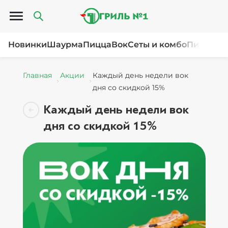
Открыть меню
Новинки
Шаурма
Пицца
Вок
Сеты и комбо
Пироги и
Главная
Акции
Каждый день недели вок
дня со скидкой 15%
Каждый день недели вок
дня со скидкой 15%