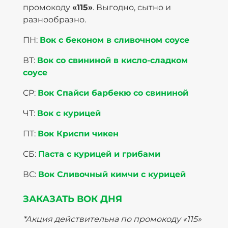
промокоду
«115»
. Выгодно, сытно и
разнообразно.
ПН:
Вок с беконом в сливочном соусе
ВТ:
Вок со свининой в кисло-сладком
соусе
СР:
Вок Спайси барбекю со свининой
ЧТ:
Вок с курицей
ПТ:
Вок Криспи чикен
СБ:
Паста с курицей и грибами
ВС:
Вок Сливочный кимчи с курицей
ЗАКАЗАТЬ ВОК ДНЯ
*Акция действительна по промокоду «115»