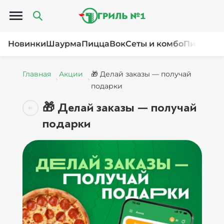
Открыть меню
Новинки
Шаурма
Пицца
Вок
Сеты и комбо
Пироги и
Главная
Акции
🎁 Делай заказы — получай
подарки
🎁 Делай заказы — получай
подарки