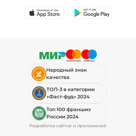
19 ₽
Соус шрирача (20 г)
/
20
г
39 ₽
Народный знак
Сыр моцарелла (20 г)
/
20
г
качества
ТОП-3 в категории
79 ₽
«Фаст-фуд» 2024
Топ 100 франшиз
Сыр фета (20 г)
/
19.999
г
России 2024
Разработка сайтов и приложений
Pyrobyte
69 ₽