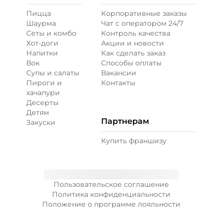
Пицца
Корпоративные заказы
Шаурма
Чат с оператором 24/7
Перец халапеньо (15 г)
/
15
г
Сеты и комбо
Контроль качества
Хот-доги
Акции и новости
Напитки
Как сделать заказ
29 ₽
Вок
Способы оплаты
Супы и салаты
Вакансии
Пироги и
Контакты
Соус гриль (20 г)
/
20
г
хачапури
Десерты
Детям
49 ₽
Партнерам
Закуски
Купить франшизу
Соус кисло-сладкий (20 г)
/
20
г
29 ₽
Пользовательское соглашение
Политика конфиденциальности
Положение о программе лояльности
Соус сливочный альфредо
(20 г)
/
20.022
г