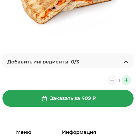
Добавить ингредиенты
0
/
3
Ананасы консервированные
(20 г)
/
20
г
1
0
+
59 ₽
Заказать за
409
₽
Перец болгарский запеченный
(20 г)
/
20
г
39 ₽
Меню
Информация