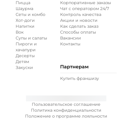
Пицца
Корпоративные заказы
доставку еды на дом. Постоянно расширяем
Шаурма
Чат с оператором 24/7
зону доставки, готовим очень вкусно и
Сеты и комбо
Контроль качества
быстро — всё со скоростью летящего
Хот-доги
Акции и новости
дракона! Мы гарантируем, что наш курьер
Напитки
Как сделать заказ
доставит еду в зоне доставки Горно-Алтайска
Вок
Способы оплаты
максимально быстро — гораздо быстрее, чем
Супы и салаты
Вакансии
ты приготовишь.
Пироги и
Контакты
хачапури
В «ГРИЛЬ №1» можно заказать еду 24/7 с
Десерты
круглосуточной доставкой домой или в офис
Детям
или выбрать самовывоз с ближайшего
Партнерам
Закуски
ресторана. Просто сформируй заказ, выбрав
нужные блюда, и укажи способ получения
Купить франшизу
при оформлении.
А еще у нас есть постоянные акции и скидки.
Не забудь проверить раздел «Акции в Горно-
Алтайске», чтобы не пропустить выгодный
Пользовательское соглашение
промокод от «Гриль №1» и поесть недорого и
Политика конфиденциальности
вкусно.
Положение о программе лояльности
Любишь традиционную кухню? Тогда для