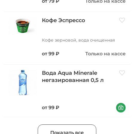
от
79
₽
Только на кассе
Кофе Эспрессо
Добави
Кофе зерновой, вода очищенная
от
99
₽
Только на кассе
Вода Aqua Minerale
Добави
негазированная 0,5 л
В корзин
от
99
₽
Показать все