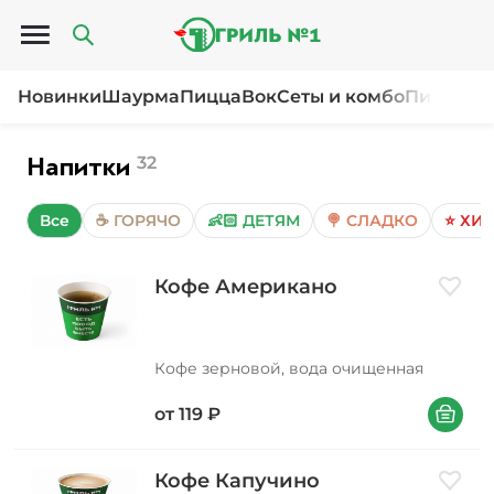
Открыть меню
Новинки
Шаурма
Пицца
Вок
Сеты и комбо
Пироги и
Напитки
32
Все
☕ ГОРЯЧО
👶🏻 ДЕТЯМ
🍭 СЛАДКО
⭐ ХИТ
Кофе Американо
Добави
Кофе зерновой, вода очищенная
В корзин
от
119
₽
Кофе Капучино
Добави