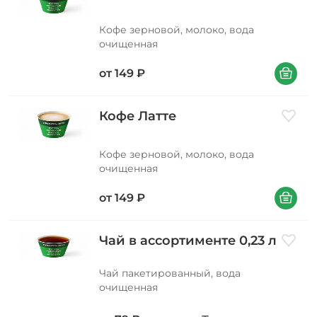
Кофе зерновой, молоко, вода
очищенная
В корзин
от
149
₽
Кофе Латте
Добави
Кофе зерновой, молоко, вода
очищенная
В корзин
от
149
₽
Чай в ассортименте 0,23 л
Добави
Чай пакетированный, вода
очищенная