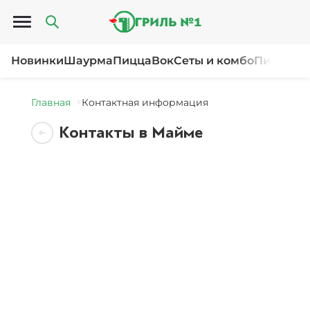
Открыть меню
Новинки
Шаурма
Пицца
Вок
Сеты и комбо
Пироги и
Главная
Контактная информация
Контакты в Майме