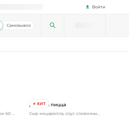
Войти
Самовывоз
⭐ ХИТ
Детская пицца
и 60 г,
Сыр моцарелла, соус сливочный
к на
альфредо, ветчина, подарок в
менте,
ассортименте