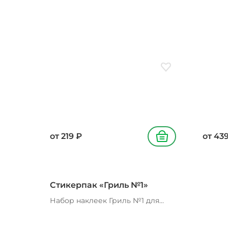
короб
Добавить в избранн
от
219
₽
от
43
В корзину
Стикерпак «Гриль №1»
Набор наклеек Гриль №1 для
поднятия настроения 3 шт.