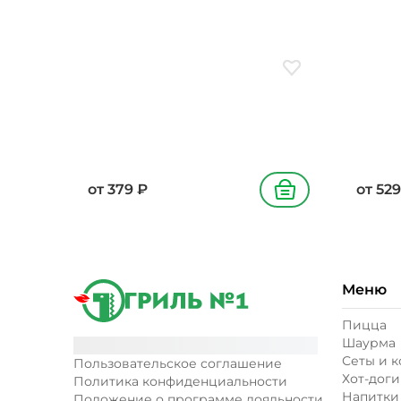
340/45
Добавить в избранн
от
379
₽
от
529
В корзину
Меню
Пицца
Шаурма
Сеты и 
Пользовательское соглашение
Хот-доги
Политика конфиденциальности
Напитки
Положение о программе лояльности