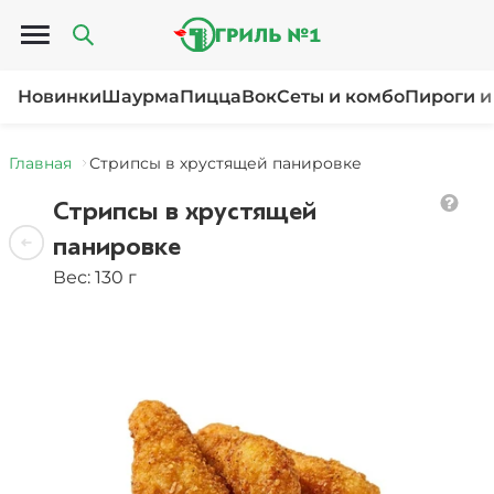
Открыть меню
Новинки
Шаурма
Пицца
Вок
Сеты и комбо
Пироги и
Главная
Стрипсы в хрустящей панировке
Стрипсы в хрустящей
панировке
Вес: 130 г