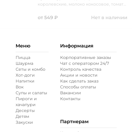
королевские, молоко кокосовое, томаты
свежие, шампиньоны свежие, основа
для том ям, заправка для риса, соус
от
549
₽
Нет в наличии
шрирача, лимон, масло подсолнечное,
сахар, петрушка
Меню
Информация
Пицца
Корпоративные заказы
Шаурма
Чат с оператором 24/7
Сеты и комбо
Контроль качества
Хот-доги
Акции и новости
Напитки
Как сделать заказ
Вок
Способы оплаты
Супы и салаты
Вакансии
Пироги и
Контакты
хачапури
Десерты
Детям
Партнерам
Закуски