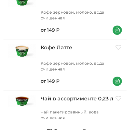
Кофе зерновой, молоко, вода
очищенная
В корзин
от
149
₽
Кофе Латте
Добави
Кофе зерновой, молоко, вода
очищенная
В корзин
от
149
₽
Чай в ассортименте 0,23 л
Добави
Чай пакетированный, вода
очищенная