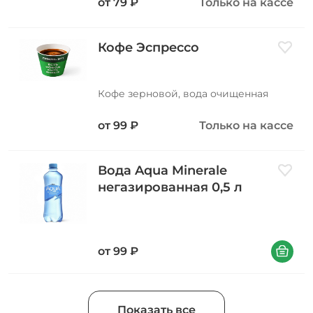
от
79
₽
Только на кассе
Кофе Эспрессо
Добави
Кофе зерновой, вода очищенная
от
99
₽
Только на кассе
Вода Aqua Minerale
Добави
негазированная 0,5 л
В корзин
от
99
₽
Показать все