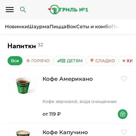
Открыть меню
Новинки
Шаурма
Пицца
Вок
Сеты и комбо
Пироги и
Напитки
32
Все
☕ ГОРЯЧО
👶🏻 ДЕТЯМ
🍭 СЛАДКО
⭐ ХИТ
Кофе Американо
Добави
Кофе зерновой, вода очищенная
В корзин
от
119
₽
Кофе Капучино
Добави