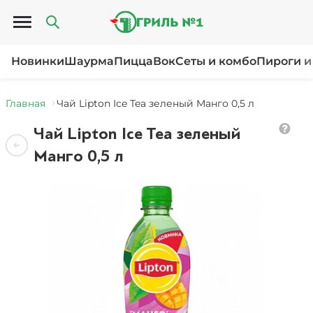
Открыть меню
Новинки
Шаурма
Пицца
Вок
Сеты и комбо
Пироги и
Главная
Чай Lipton Ice Tea зеленый Манго 0,5 л
Чай Lipton Ice Tea зеленый
Манго 0,5 л