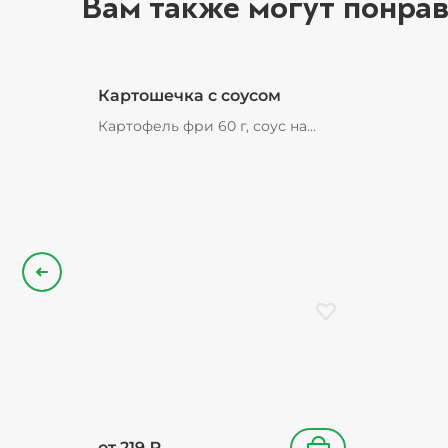
Вам также могут понрав
Картошечка с соусом
Картофель фри 60 г, соус на
выбор 25 г, подарок в
ассортименте
Назад
Добавить в избранн
от
219
₽