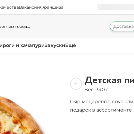
качества
Вакансии
Франшиза
Доставка
еляем город...
ироги и хачапури
Закуски
Ещё
Детская п
Вес: 340 г
Сыр моцарелла
соус сл
,
подарок в ассортименте