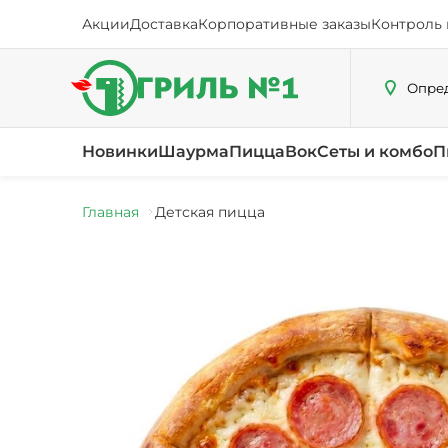
Акции
Доставка
Корпоративные заказы
Контроль 
Опред
Новинки
Шаурма
Пицца
Вок
Сеты и комбо
П
Главная
Детская пицца