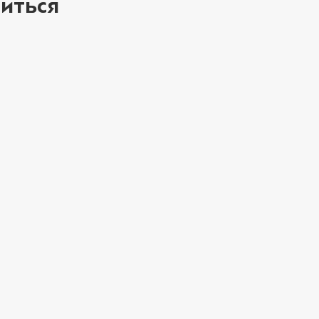
иться
ое