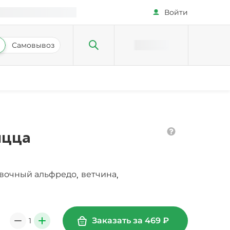
Войти
Самовывоз
ицца
ивочный альфредо
ветчина
,
,
Заказать за
469
₽
1
0
+