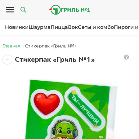
Открыть меню
Новинки
Шаурма
Пицца
Вок
Сеты и комбо
Пироги и
Главная
Стикерпак «Гриль №1»
Стикерпак «Гриль №1»