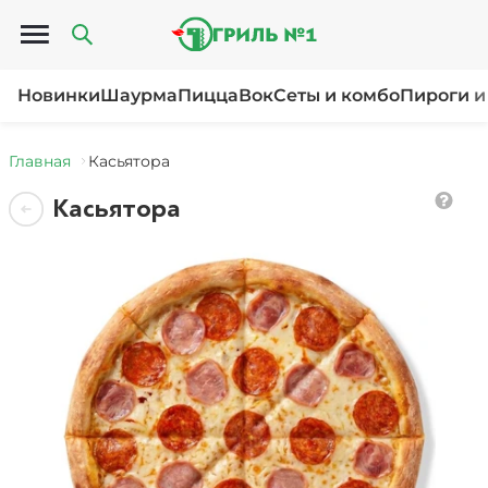
Открыть меню
Новинки
Шаурма
Пицца
Вок
Сеты и комбо
Пироги и
Главная
Касьятора
Касьятора