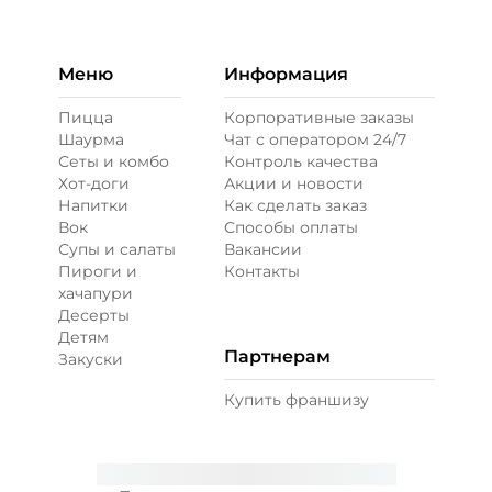
Бекон (20 г)
/
20
г
49 ₽
Меню
Информация
Пицца
Корпоративные заказы
Шаурма
Чат с оператором 24/7
Ветчина (20 г)
/
16
г
Сеты и комбо
Контроль качества
Хот-доги
Акции и новости
Напитки
Как сделать заказ
39 ₽
Вок
Способы оплаты
Супы и салаты
Вакансии
Пироги и
Контакты
Креветки королевские (20 г)
/
20
г
хачапури
Десерты
Детям
99 ₽
Партнерам
Закуски
Купить франшизу
Лук карамелизированный (10 г)
/
10
г
29 ₽