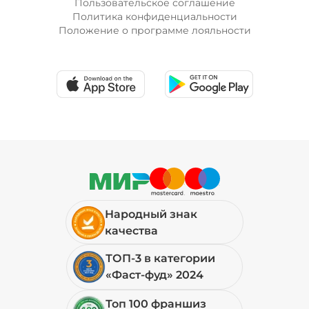
Пользовательское соглашение
Политика конфиденциальности
Положение о программе лояльности
Лук красный (20 г)
/
10
г
19 ₽
Мортаделла (20 г)
/
16
г
99 ₽
Народный знак
Огурцы маринованные (10 г)
/
10
г
качества
ТОП-3 в категории
19 ₽
«Фаст-фуд» 2024
Топ 100 франшиз