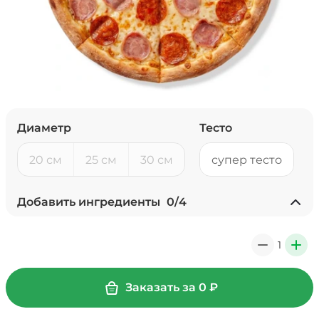
Диаметр
Тесто
20 см
25 см
30 см
супер тесто
Добавить ингредиенты
0
/
4
Ананасы консервированные
(20 г)
/
18
г
1
0
+
39 ₽
Заказать за
0
₽