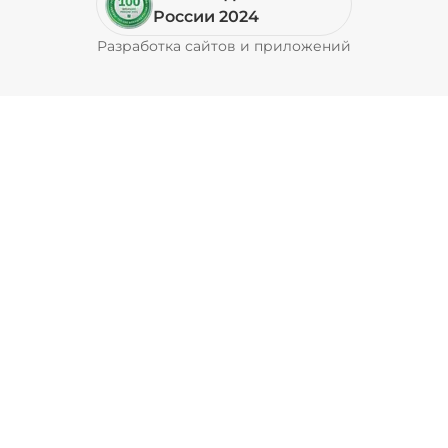
Пепперони (20 г)
/
16
г
России 2024
Разработка сайтов и приложений
Pyrobyte
49 ₽
Перец болгарский запеченный
(20 г)
/
18
г
39 ₽
Перец халапеньо (15 г)
/
15
г
29 ₽
Соус барбекю (20 г)
/
20
г
29 ₽