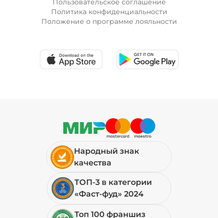
Пользовательское соглашение
Политика конфиденциальности
Положение о программе лояльности
Лук красный (20 г)
/
10
г
19 ₽
Мортаделла (20 г)
/
16
г
99 ₽
Народный знак
Огурцы маринованные (10 г)
/
10
г
качества
ТОП-3 в категории
19 ₽
«Фаст-фуд» 2024
Топ 100 франшиз