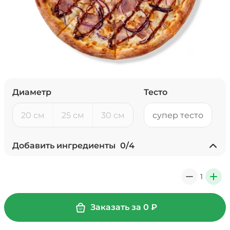
Диаметр
Тесто
20 см
25 см
30 см
супер тесто
Добавить ингредиенты
0
/
4
Ананасы консервированные
(20 г)
/
18
г
1
0
+
39 ₽
Заказать за
0
₽