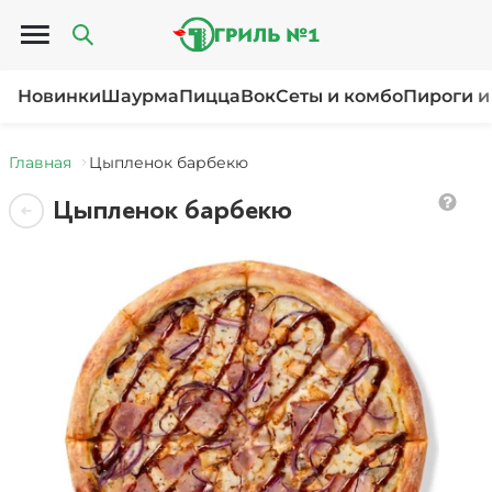
Открыть меню
Новинки
Шаурма
Пицца
Вок
Сеты и комбо
Пироги и
Главная
Цыпленок барбекю
Цыпленок барбекю