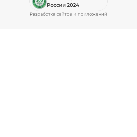
Пепперони (20 г)
/
16
г
России 2024
Разработка сайтов и приложений
Pyrobyte
49 ₽
Перец болгарский запеченный
(20 г)
/
18
г
39 ₽
Перец халапеньо (15 г)
/
15
г
29 ₽
Соус барбекю (20 г)
/
20
г
29 ₽