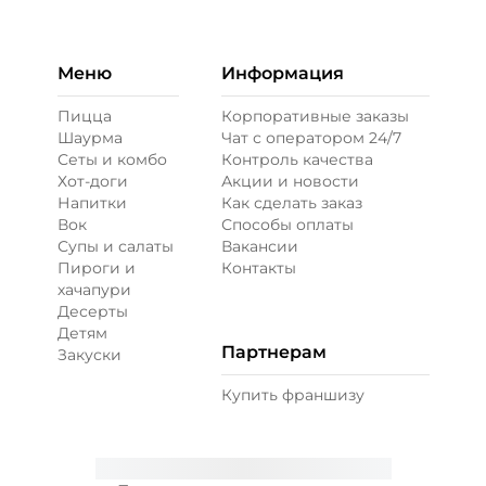
Бекон (20 г)
/
20
г
49 ₽
Меню
Информация
Пицца
Корпоративные заказы
Шаурма
Чат с оператором 24/7
Ветчина (20 г)
/
16
г
Сеты и комбо
Контроль качества
Хот-доги
Акции и новости
Напитки
Как сделать заказ
39 ₽
Вок
Способы оплаты
Супы и салаты
Вакансии
Пироги и
Контакты
Креветки королевские (20 г)
/
20
г
хачапури
Десерты
Детям
99 ₽
Партнерам
Закуски
Купить франшизу
Лук карамелизированный (10 г)
/
10
г
29 ₽