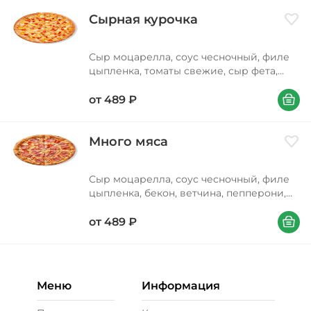
Сырная курочка
Доба
Сыр моцарелла, соус чесночный, филе
цыпленка, томаты свежие, сыр фета,
соус чеддер, орегано Вес 310/390/630 г
В корзи
от
489
₽
Много мяса
Доба
Сыр моцарелла, соус чесночный, филе
цыпленка, бекон, ветчина, пепперони,
лук красный, орегано Вес 330/410/680 г
В корзи
от
489
₽
Меню
Информация