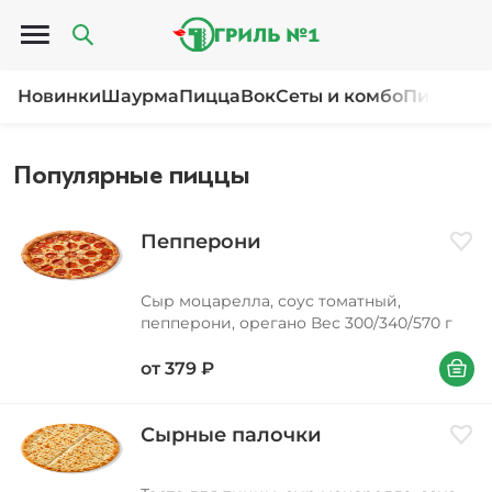
Открыть меню
Новинки
Шаурма
Пицца
Вок
Сеты и комбо
Пироги и
Популярные пиццы
Пепперони
Доба
Сыр моцарелла, соус томатный,
пепперони, орегано Вес 300/340/570 г
В корзи
от
379
₽
Сырные палочки
Доба