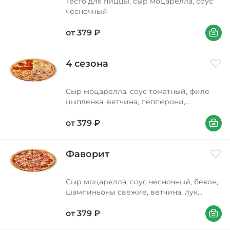
Тесто для пиццы, сыр моцарелла, соус
чесночный
В корзи
от
379
₽
4 сезона
Доба
Сыр моцарелла, соус томатный, филе
цыпленка, ветчина, пепперони,
шампиньоны свежие, орегано Вес
В корзи
300/350/530 г
от
379
₽
Фаворит
Доба
Сыр моцарелла, соус чесночный, бекон,
шампиньоны свежие, ветчина, лук
красный, орегано Вес 310/410/590 г
В корзи
от
379
₽