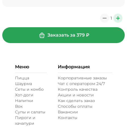
Мало соуса, 0 ₽
39 ₽
1
0
+
+ Картофель фри (20 г)
/
20
г
Заказать за
379
₽
29 ₽
Меню
Информация
+ Кетчуп (10 г)
/
10
г
Пицца
Корпоративные заказы
Шаурма
Чат с оператором 24/7
19 ₽
Сеты и комбо
Контроль качества
Хот-доги
Акции и новости
Напитки
Как сделать заказ
+ Лук карамелизированный (10
Вок
Способы оплаты
г)
/
10
г
Супы и салаты
Вакансии
Пироги и
Контакты
29 ₽
хачапури