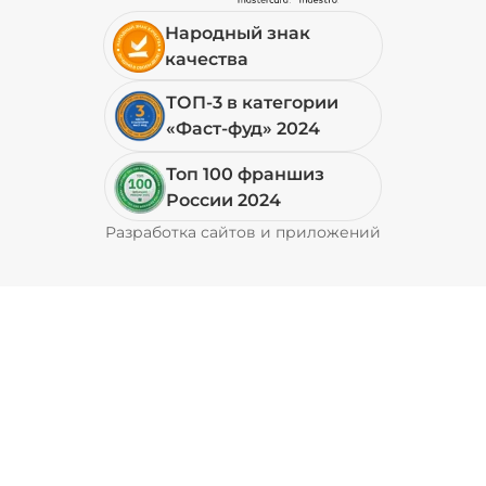
Народный знак
19 ₽
качества
ТОП-3 в категории
+ Перец халапеньо (15 г)
/
15
г
«Фаст-фуд» 2024
Топ 100 франшиз
29 ₽
России 2024
Разработка сайтов и приложений
Pyrobyte
+ Соус барбекю (20 г)
/
20
г
29 ₽
+ Соус гриль (20 г)
/
20
г
49 ₽