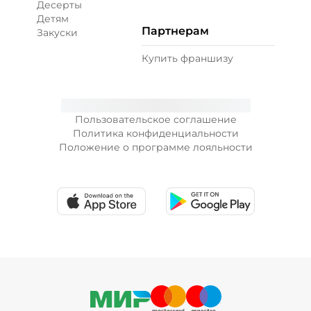
Десерты
Детям
Партнерам
Закуски
+ Лук красный (10 г)
/
10
г
Купить франшизу
19 ₽
Пользовательское соглашение
+ Морковь по-корейски (10 г)
/
10
г
Политика конфиденциальности
Положение о программе лояльности
19 ₽
+ Огурцы маринованные (10 г)
/
10
г
19 ₽
+ Огурцы свежие (10 г)
/
10
г