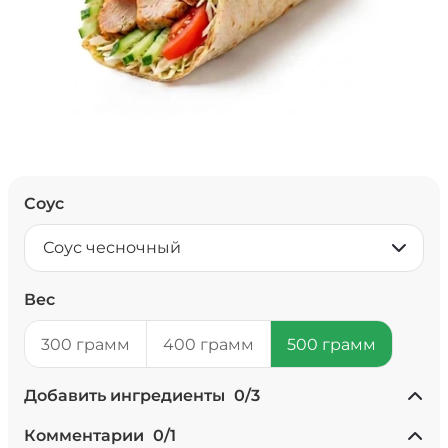
Соус
Соус чесночный
Вес
300 грамм
400 грамм
500 грамм
Добавить ингредиенты
0
/
3
+ Ананасы консервированные
Комментарии
0
/
1
(20 г)
/
20
г