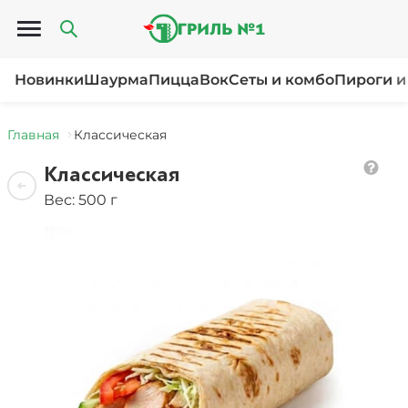
Открыть меню
Новинки
Шаурма
Пицца
Вок
Сеты и комбо
Пироги и
Главная
Классическая
Классическая
Вес: 500 г