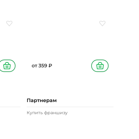
гриль, лук красный, паприка
копченая
Добавить в избранное
Добавить в избран
от
359
₽
В корзину
В корзину
Партнерам
Купить франшизу