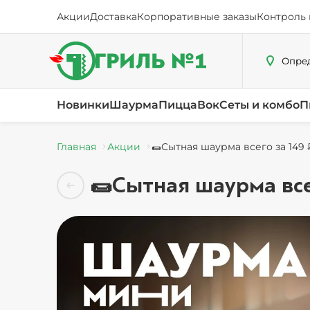
Акции
Доставка
Корпоративные заказы
Контроль 
Опред
Новинки
Шаурма
Пицца
Вок
Сеты и комбо
П
Главная
Акции
🌯Сытная шаурма всего за 149 
🌯Сытная шаурма все