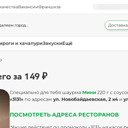
качества
Вакансии
Франшиза
Доставка
еляем город...
ироги и хачапури
Закуски
Ещё
₽
го за 149 ₽
Специально для тебя шаурма
Мини
220 г с соус
«3131»
по адресам
ул. Новобайдаевская, 2 к4
и
у
ПОСМОТРЕТЬ АДРЕСА РЕСТОРАНОВ
*Акция действует по промокоду «3131» на кассе р