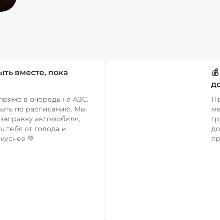
ыть вместе, пока

д
прямо в очередь на АЗС.
Пр
ыть по расписанию. Мы
ме
заправку автомобиля,
гр
ь тебя от голода и
до
куснее 💚
пр