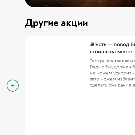
Другие акции
⛽ Есть — повод б
стоишь на месте
Теперь доставляем 
Ведь обед должен б
не можем ускорить 
зато можем избавит
сделать ожидание в
Назад