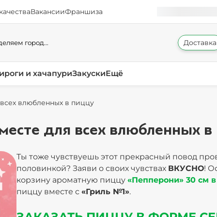
качества
Вакансии
Франшиза
Доставка
еляем город...
ироги и хачапури
Закуски
Ещё
я всех влюбленных в пиццу
вместе для всех влюбленных в
Ты тоже чувствуешь этот прекрасный повод про
половинкой? Заяви о своих чувствах
ВКУСНО
! 
корзину ароматную пиццу
«Пепперони» 30 см 
пиццу вместе с
«Гриль №1»
.
ЗАКАЗАТЬ ПИЦЦУ В ФОРМЕ С