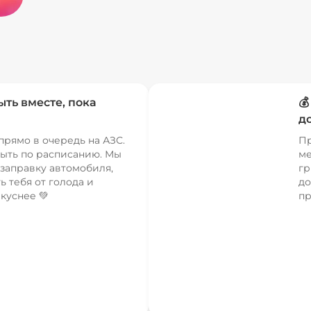
ыть вместе, пока

д
прямо в очередь на АЗС.
Пр
ыть по расписанию. Мы
ме
заправку автомобиля,
гр
ь тебя от голода и
до
куснее 💚
пр