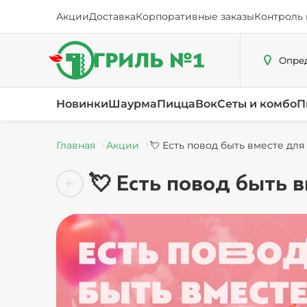
Акции
Доставка
Корпоративные заказы
Контроль 
Опред
Новинки
Шаурма
Пицца
Вок
Сеты и комбо
П
Главная
Акции
💘 Есть повод быть вместе дл
💘 Есть повод быть 