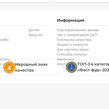
Информация
Детям
Корпоративные заказы
Закуски
Чат с оператором 24/7
комбо
Контроль качества
Акции и новости
Как сделать заказ
Способы оплаты
алаты
Вакансии
и хачапури
Контакты
ТОП-3 в катег
Народный знак
«Фаст-фуд» 20
качества