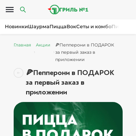
Открыть меню
Новинки
Шаурма
Пицца
Вок
Сеты и комбо
Пироги и
Главная
Акции
🍕Пепперони в ПОДАРОК
за первый заказ в
приложении
🍕Пепперони в ПОДАРОК
за первый заказ в
приложении